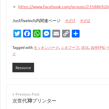
https://www.facebook.com/groups/23588692
Justfiveinch内関連ページ
その1
その2
Twitter
Facebook
WhatsApp
Messenger
Email
Copy
共
Link
有
Tagged with
モッキンバード
,
シネフープ
,
JESC
,
自作FPV
,
ド
Resource
投
Previous Post
次世代3Dプリンター
稿