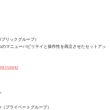
 Group（パブリックグループ）
whoopのマニューバビリテイと操作性を両立させたセットアッ
99835884/
グ
S hardware（プライベートグループ）