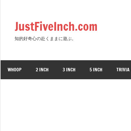
Skip
to
content
JustFiveInch.com
知的好奇心の赴くままに遊ぶ。
WHOOP
2 INCH
3 INCH
5 INCH
TRIVIA