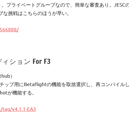
ポート。プライベートグループなので、簡単な審査あり。JESC
ブな挑戦はこちらのほうが早い。
5566888/
ョン For F3
github）
いF3チップ用にBetaflightの機能を取捨選択し、再コンパイル
Dshotが機能する。
s/tag/v4.1.1-EA3