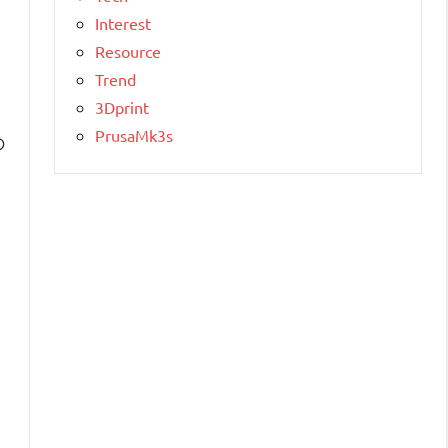
Interest
Resource
Trend
3Dprint
PrusaMk3s
の