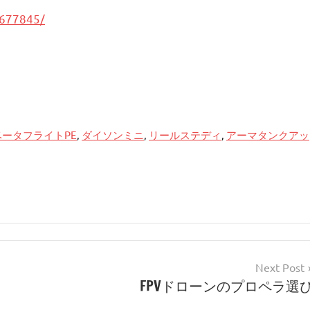
0677845/
ベータフライトPE
,
ダイソンミニ
,
リールステディ
,
アーマタンクアッ
Next Post
FPVドローンのプロペラ選