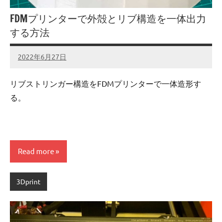
FDMプリンターで外殻とリブ構造を一体出力
する方法
2022年6月27日
admin
No
comments
リブストリンガー構造をFDMプリンターで一体造形す
る。
Read more
3Dprint