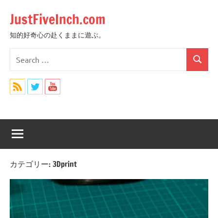
Skip
JustFiveInch.com
to
content
知的好奇心の赴くままに遊ぶ。
Search
Search
for:
カテゴリー:
3Dprint