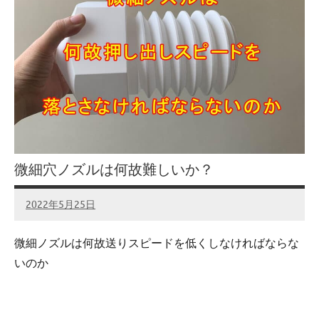
微細穴ノズルは何故難しいか？
2022年5月25日
admin
No
comments
微細ノズルは何故送りスピードを低くしなければならな
いのか