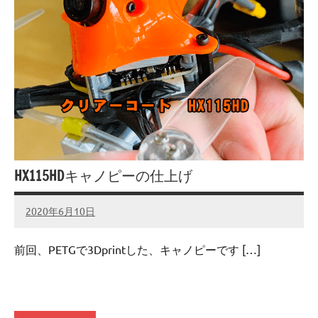
HX115HDキャノピーの仕上げ
2020年6月10日
admin
No
comments
前回、PETGで3Dprintした、キャノピーです […]