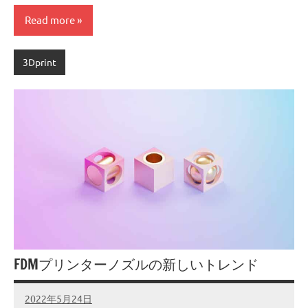
Read more
3Dprint
FDMプリンターノズルの新しいトレンド
2022年5月24日
admin
No