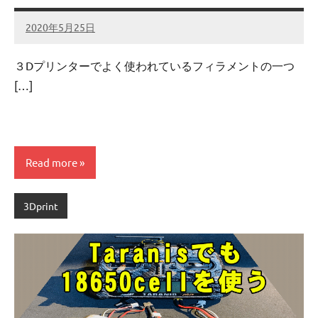
2020年5月25日
admin
No
comments
３Dプリンターでよく使われているフィラメントの一つ
[…]
Read more
3Dprint