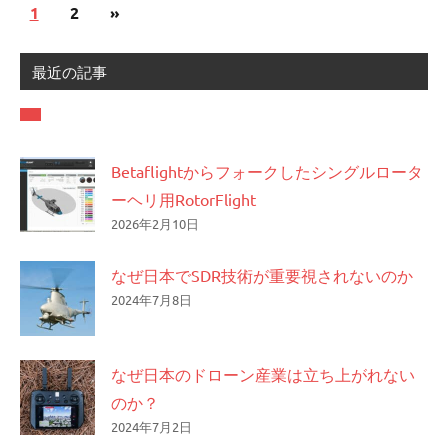
投
Next
1
2
»
稿
Posts
の
最近の記事
ペ
ー
ジ
Betaflightからフォークしたシングルロータ
送
ーヘリ用RotorFlight
2026年2月10日
り
なぜ日本でSDR技術が重要視されないのか
2024年7月8日
なぜ日本のドローン産業は立ち上がれない
のか？
2024年7月2日