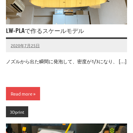
LW-PLAで作るスケールモデル
2020年7月25日
admin
No
comments
ノズルから出た瞬間に発泡して、密度が1/3になり、 […]
Read more
3Dprint