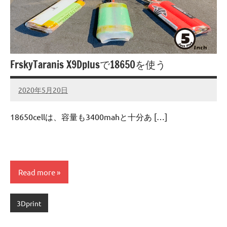
FrskyTaranis X9Dplusで18650を使う
2020年5月20日
admin
No
comments
18650cellは、容量も3400mahと十分あ […]
Read more
3Dprint