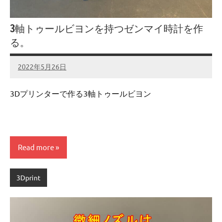
3軸トゥールビヨンを持つゼンマイ時計を作
る。
2022年5月26日
admin
No
comments
3Dプリンターで作る3軸トゥールビヨン
Read more
3Dprint