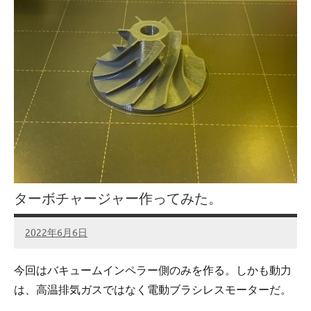
ターボチャージャー作ってみた。
2022年6月6日
admin
No
comments
今回はバキュームインペラー側のみを作る。しかも動力
は、高温排気ガスではなく電動ブラシレスモーターだ。