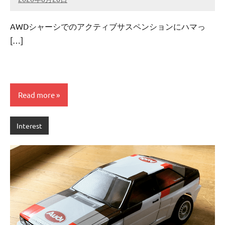
admin
No
comments
AWDシャーシでのアクティブサスペンションにハマっ
[…]
Read more
Interest