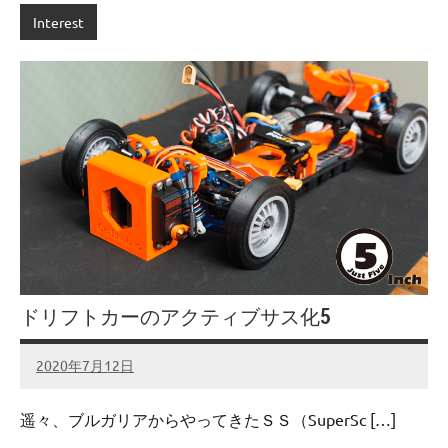
Interest
ドリフトカーのアクティブサス化5
2020年7月12日
admin
No
comments
遥々、ブルガリアからやってきたＳＳ（SuperSc […]