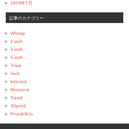
2019年7月
記事のカテゴリー
Whoop
2 inch
3 inch
5 inch
Trivia
Tech
Interest
Resource
Trend
3Dprint
PrusaMk3s