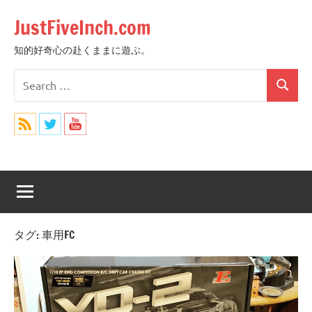
Skip
JustFiveInch.com
to
content
知的好奇心の赴くままに遊ぶ。
Search
Search
for:
タグ:
車用FC