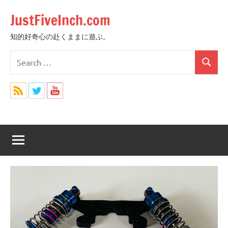
Skip
JustFiveInch.com
to
content
知的好奇心の赴くままに遊ぶ。
Search
Search
for: