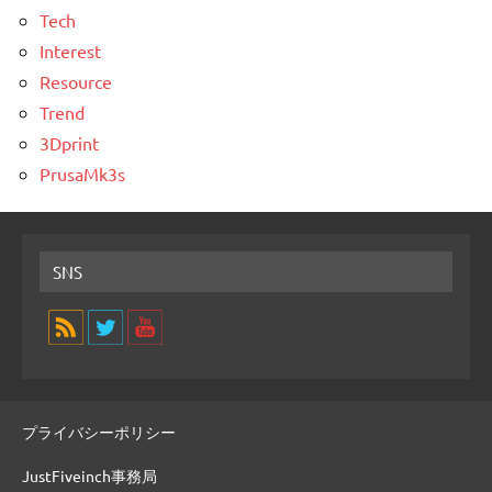
Tech
Interest
Resource
Trend
3Dprint
PrusaMk3s
SNS
プライバシーポリシー
JustFiveinch事務局