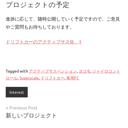
プロジェクトの予定
進捗に応じて、随時公開していく予定ですので、ご意見
やご質問もお待ちしております。
ドリフトカーのアクティブサス化 1
Tagged with
アクティブサスペンション
,
ヨコモ
,
ジャイロコント
ロール
,
Superscale
,
ドリフトカー
,
車用FC
Interest
投
Previous Post
新しいプロジェクト
稿
ナ