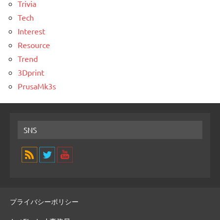
Trivia
Tech
Interest
Resource
Trend
3Dprint
PrusaMk3s
SNS
プライバシーポリシー