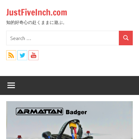
Skip
JustFiveInch.com
to
content
知的好奇心の赴くままに遊ぶ。
Search
Search
for: