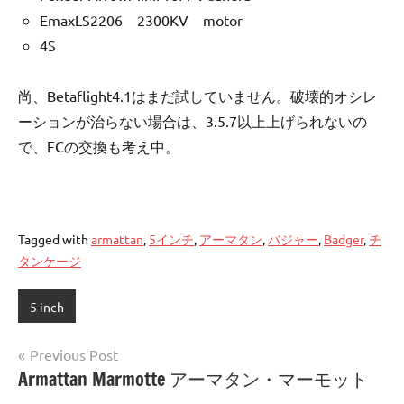
EmaxLS2206 2300KV motor
4S
尚、Betaflight4.1はまだ試していません。破壊的オシレ
ーションが治らない場合は、3.5.7以上上げられないの
で、FCの交換も考え中。
Tagged with
armattan
,
5インチ
,
アーマタン
,
バジャー
,
Badger
,
チ
タンケージ
5 inch
投
Previous Post
Armattan Marmotte アーマタン・マーモット
稿