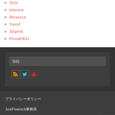
Tech
Interest
Resource
Trend
3Dprint
PrusaMk3s
SNS
プライバシーポリシー
JustFiveinch事務局