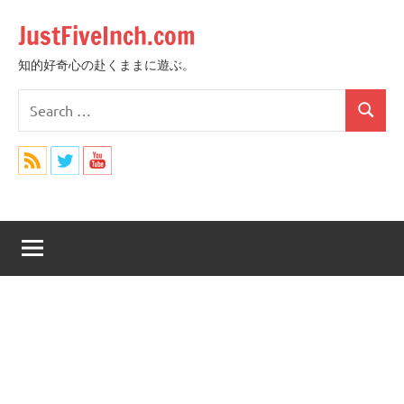
Skip
JustFiveInch.com
to
content
知的好奇心の赴くままに遊ぶ。
Search
Search
for: