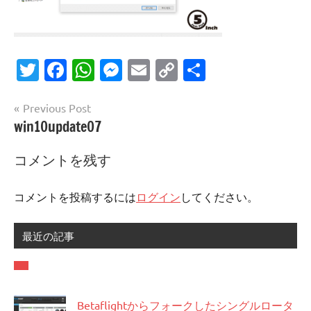
Twitter
Facebook
WhatsApp
Messenger
Email
Copy
共
Link
有
投
Previous Post
win10update07
稿
ナ
コメントを残す
ビ
ゲ
コメントを投稿するには
ログイン
してください。
ー
最近の記事
シ
ョ
ン
Betaflightからフォークしたシングルロータ