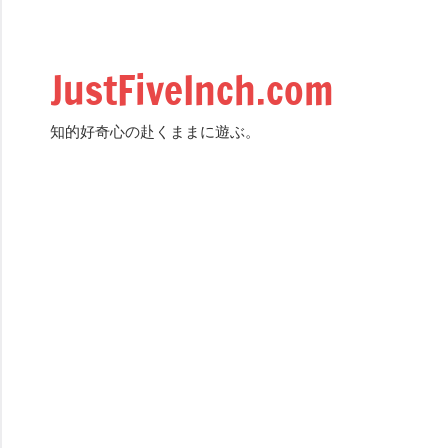
Skip
to
content
JustFiveInch.com
知的好奇心の赴くままに遊ぶ。