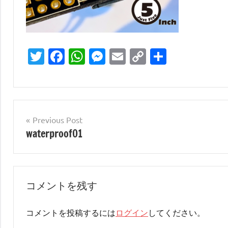
Twitter
Facebook
WhatsApp
Messenger
Email
Copy
共
Link
有
投
Previous Post
waterproof01
稿
ナ
ビ
コメントを残す
ゲ
ー
コメントを投稿するには
ログイン
してください。
シ