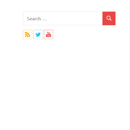
Search
Search
for: