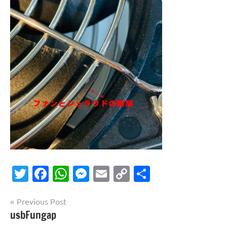
Twitter
Facebook
WhatsApp
Messenger
Email
Copy
共
Link
有
投
Previous Post
usbFungap
稿