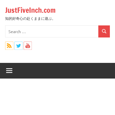
Skip
JustFiveInch.com
to
content
知的好奇心の赴くままに遊ぶ。
Search
Search
for: