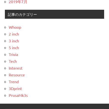
2019年7月
記事のカテゴリー
Whoop
2 inch
3 inch
5 inch
Trivia
Tech
Interest
Resource
Trend
3Dprint
PrusaMk3s