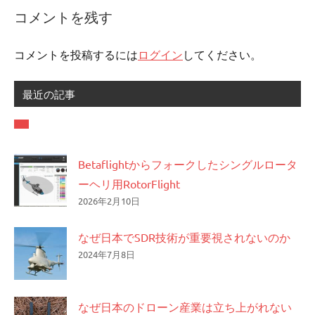
ナ
コメントを残す
ビ
ゲ
コメントを投稿するには
ログイン
してください。
ー
最近の記事
シ
ョ
ン
Betaflightからフォークしたシングルロータ
ーヘリ用RotorFlight
2026年2月10日
なぜ日本でSDR技術が重要視されないのか
2024年7月8日
なぜ日本のドローン産業は立ち上がれない