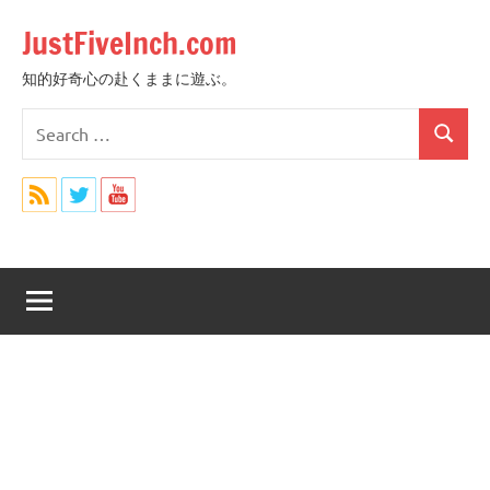
Skip
JustFiveInch.com
to
content
知的好奇心の赴くままに遊ぶ。
Search
Search
for: