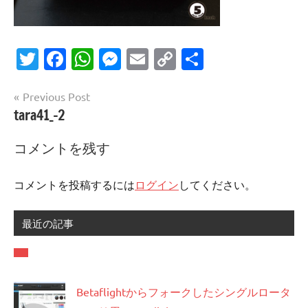
Twitter
Facebook
WhatsApp
Messenger
Email
Copy
共
Link
有
投
Previous Post
tara41_-2
稿
ナ
コメントを残す
ビ
ゲ
コメントを投稿するには
ログイン
してください。
ー
最近の記事
シ
ョ
ン
Betaflightからフォークしたシングルロータ