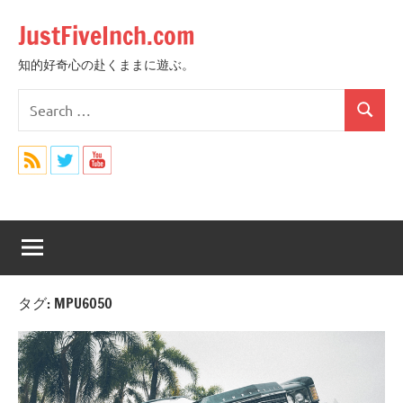
Skip
JustFiveInch.com
to
content
知的好奇心の赴くままに遊ぶ。
Search
Search
for:
タグ:
MPU6050