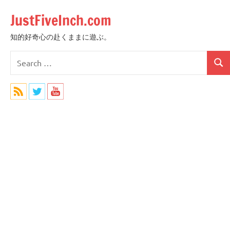
Skip
JustFiveInch.com
to
content
知的好奇心の赴くままに遊ぶ。
Search
Sear
for: