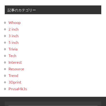
記事のカテゴリー
Whoop
2 inch
3 inch
5 inch
Trivia
Tech
Interest
Resource
Trend
3Dprint
PrusaMk3s