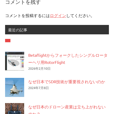
コメントを残す
ビ
ゲ
コメントを投稿するには
ログイン
してください。
ー
最近の記事
シ
ョ
ン
Betaflightからフォークしたシングルロータ
ーヘリ用RotorFlight
2026年2月10日
なぜ日本でSDR技術が重要視されないのか
2024年7月8日
なぜ日本のドローン産業は立ち上がれない
のか？