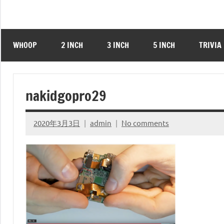
WHOOP
2 INCH
3 INCH
5 INCH
TRIVIA
nakidgopro29
2020年3月3日
admin
No comments