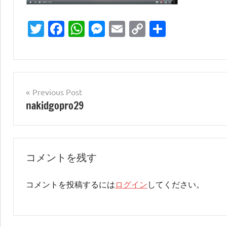
Twitter
Facebook
WhatsApp
Messenger
Email
Copy
共
Link
有
投
Previous Post
nakidgopro29
稿
ナ
ビ
コメントを残す
ゲ
ー
コメントを投稿するには
ログイン
してください。
シ
ョ
ン