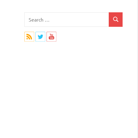
Search
Search
for: