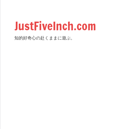
Skip
to
content
JustFiveInch.com
知的好奇心の赴くままに遊ぶ。