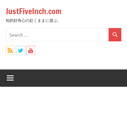
Skip
JustFiveInch.com
to
content
知的好奇心の赴くままに遊ぶ。
Search
Search
for: