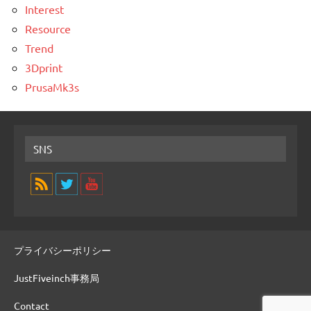
Interest
Resource
Trend
3Dprint
PrusaMk3s
SNS
プライバシーポリシー
JustFiveinch事務局
Contact