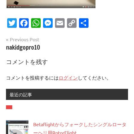
Twitter
Facebook
WhatsApp
Messenger
Email
Copy
共
Link
有
投
Previous Post
nakidgopro10
稿
ナ
コメントを残す
ビ
ゲ
コメントを投稿するには
ログイン
してください。
ー
最近の記事
シ
ョ
ン
Betaflightからフォークしたシングルロータ
ーヘリ用RotorFlight