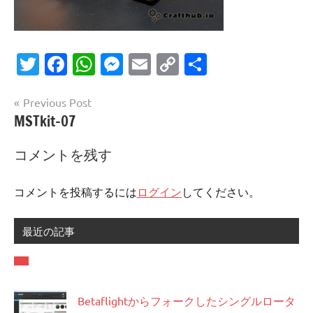
Twitter
Facebook
WhatsApp
Messenger
Email
Copy
共
Link
有
投
Previous Post
MSTkit-07
稿
ナ
コメントを残す
ビ
ゲ
コメントを投稿するには
ログイン
してください。
ー
最近の記事
シ
ョ
ン
Betaflightからフォークしたシングルロータ