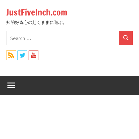
Skip
JustFiveInch.com
to
content
知的好奇心の赴くままに遊ぶ。
Search
Search
for: