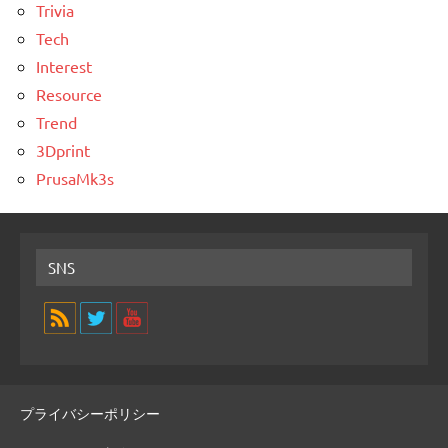
Trivia
Tech
Interest
Resource
Trend
3Dprint
PrusaMk3s
SNS
プライバシーポリシー