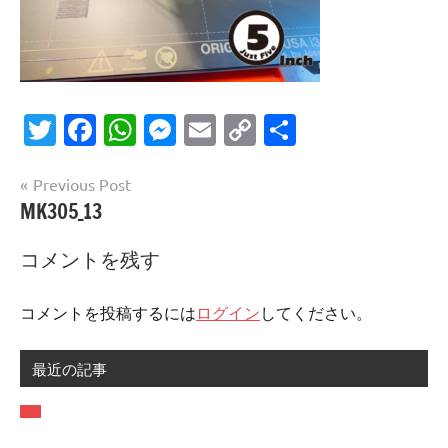
Twitter
Facebook
WhatsApp
Messenger
Email
Copy
共
Link
有
投
Previous Post
MK305_13
稿
ナ
コメントを残す
ビ
ゲ
コメントを投稿するには
ログイン
してください。
ー
最近の記事
シ
ョ