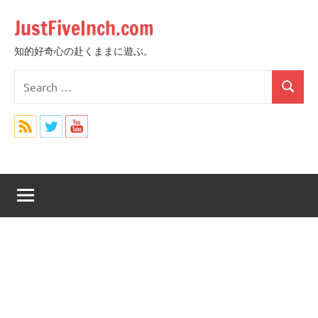
Skip
JustFiveInch.com
to
content
知的好奇心の赴くままに遊ぶ。
Search
Search
for: