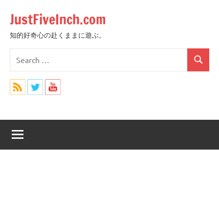
Skip
JustFiveInch.com
to
content
知的好奇心の赴くままに遊ぶ。
Search
Search
for: