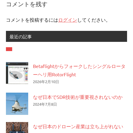
ナ
コメントを残す
ビ
ゲ
コメントを投稿するには
ログイン
してください。
ー
最近の記事
シ
ョ
ン
Betaflightからフォークしたシングルロータ
ーヘリ用RotorFlight
2026年2月10日
なぜ日本でSDR技術が重要視されないのか
2024年7月8日
なぜ日本のドローン産業は立ち上がれない