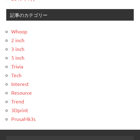
記事のカテゴリー
Whoop
2 inch
3 inch
5 inch
Trivia
Tech
Interest
Resource
Trend
3Dprint
PrusaMk3s