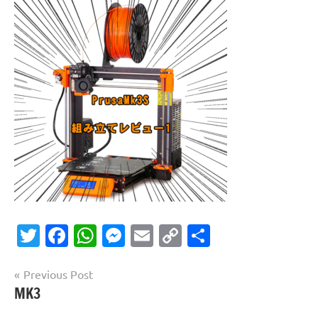
Twitter
Facebook
WhatsApp
Messenger
Email
Copy
共
Link
有
投
Previous Post
MK3
稿