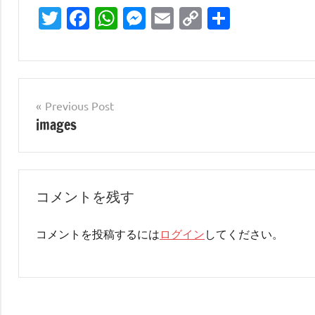
Twitter
Facebook
WhatsApp
Messenger
Email
Copy
共
Link
有
投
Previous Post
images
稿
ナ
ビ
コメントを残す
ゲ
ー
コメントを投稿するには
ログイン
してください。
シ
ョ
ン