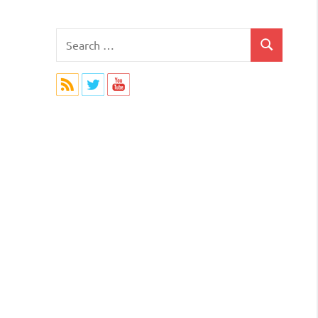
Search
Search
for: