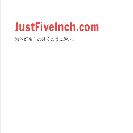
Skip
to
content
JustFiveInch.com
知的好奇心の赴くままに遊ぶ。