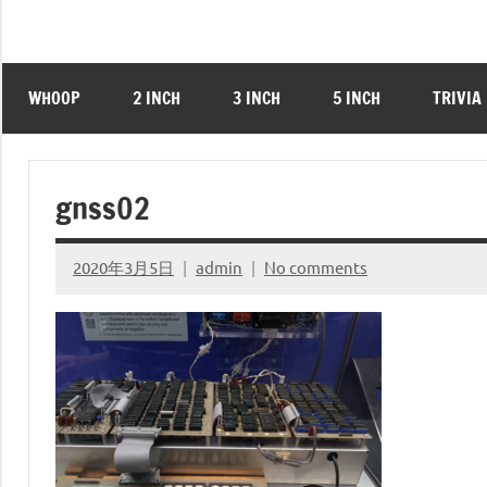
WHOOP
2 INCH
3 INCH
5 INCH
TRIVIA
gnss02
2020年3月5日
admin
No comments