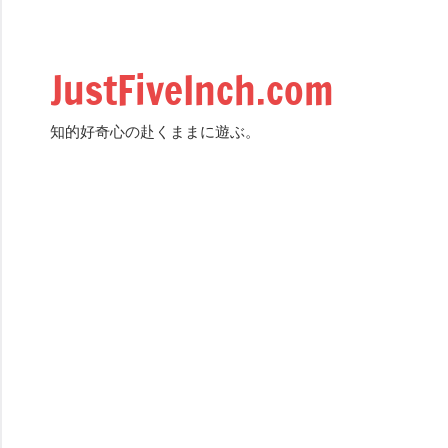
Skip
to
content
JustFiveInch.com
知的好奇心の赴くままに遊ぶ。