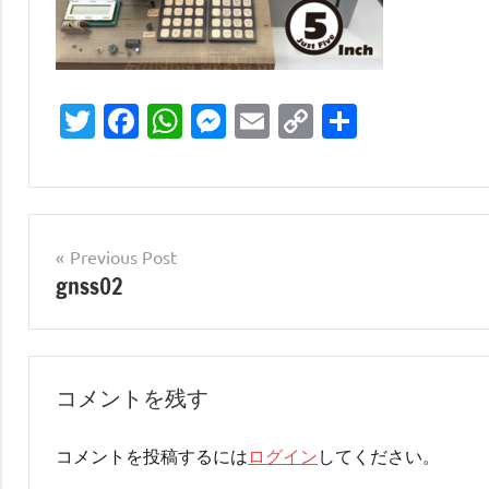
Twitter
Facebook
WhatsApp
Messenger
Email
Copy
共
Link
有
投
Previous Post
gnss02
稿
ナ
ビ
コメントを残す
ゲ
ー
コメントを投稿するには
ログイン
してください。
シ