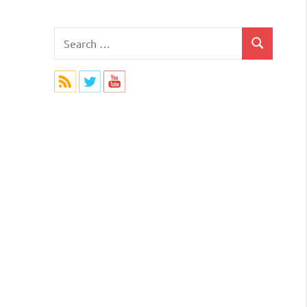
Search
Search
for: