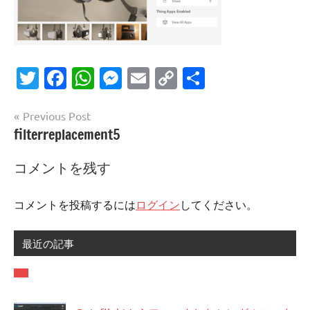
Twitter
Facebook
WhatsApp
Messenger
Email
Copy
共
Link
有
投
Previous Post
filterreplacement5
稿
ナ
コメントを残す
ビ
ゲ
コメントを投稿するには
ログイン
してください。
ー
最近の記事
シ
ョ
ン