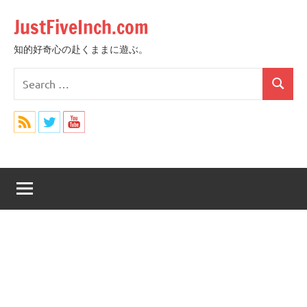
Skip
JustFiveInch.com
to
content
知的好奇心の赴くままに遊ぶ。
Search
Search
for: