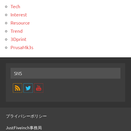
Tech
Interest
Resource
Trend
3Dprint
PrusaMk3s
SNS
プライバシーポリシー
JustFiveinch事務局