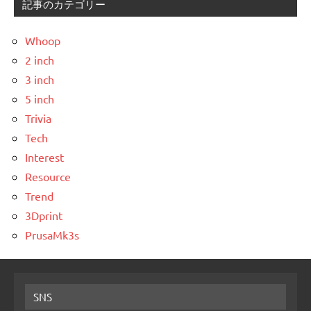
記事のカテゴリー
Whoop
2 inch
3 inch
5 inch
Trivia
Tech
Interest
Resource
Trend
3Dprint
PrusaMk3s
SNS