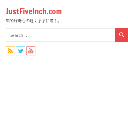
Skip
JustFiveInch.com
to
content
知的好奇心の赴くままに遊ぶ。
Search
Sear
for: