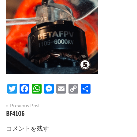
Twitter
Facebook
WhatsApp
Messenger
Email
Copy
共
Link
有
投
Previous Post
BF4106
稿
ナ
コメントを残す
ビ