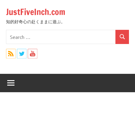
Skip
JustFiveInch.com
to
content
知的好奇心の赴くままに遊ぶ。
Search
Search
for: