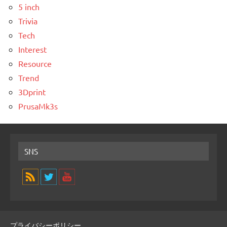
5 inch
Trivia
Tech
Interest
Resource
Trend
3Dprint
PrusaMk3s
SNS
プライバシーポリシー