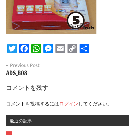
Twitter
Facebook
WhatsApp
Messenger
Email
Copy
共
Link
有
投
Previous Post
ADS_B08
稿
ナ
コメントを残す
ビ
ゲ
コメントを投稿するには
ログイン
してください。
ー
最近の記事
シ
ョ