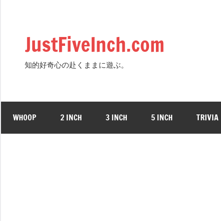
Skip
to
content
JustFiveInch.com
知的好奇心の赴くままに遊ぶ。
WHOOP
2 INCH
3 INCH
5 INCH
TRIVIA