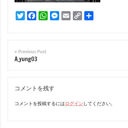
Twitter
Facebook
WhatsApp
Messenger
Email
Copy
共
Link
有
投
Previous Post
A_yung03
稿
ナ
ビ
コメントを残す
ゲ
ー
コメントを投稿するには
ログイン
してください。
シ
ョ
ン