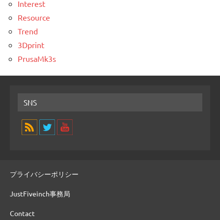
Interest
Resource
Trend
3Dprint
PrusaMk3s
SNS
プライバシーポリシー
JustFiveinch事務局
Contact