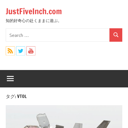
Skip
JustFiveInch.com
to
content
知的好奇心の赴くままに遊ぶ。
Search
Search
for:
タグ:
VTOL