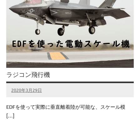
ラジコン飛行機
2020年3月29日
admin
No
comments
EDFを使って実際に垂直離着陸が可能な、スケール模
[…]