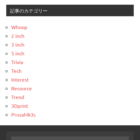
記事のカテゴリー
Whoop
2 inch
3 inch
5 inch
Trivia
Tech
Interest
Resource
Trend
3Dprint
PrusaMk3s