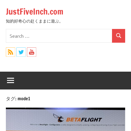
Skip
JustFiveInch.com
to
content
知的好奇心の赴くままに遊ぶ。
Search
Search
for:
タグ:
mode1