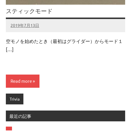
スティックモード
2019年7月13日
admin
No
comments
空モノを始めたとき（最初はグライダー）からモード１
[…]
Read more
Trivia
最近の記事