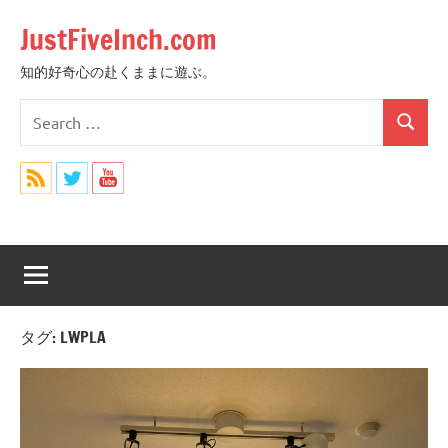
Skip
JustFiveInch.com
to
content
知的好奇心の赴くままに遊ぶ。
Search
Search
for:
タグ:
LWPLA