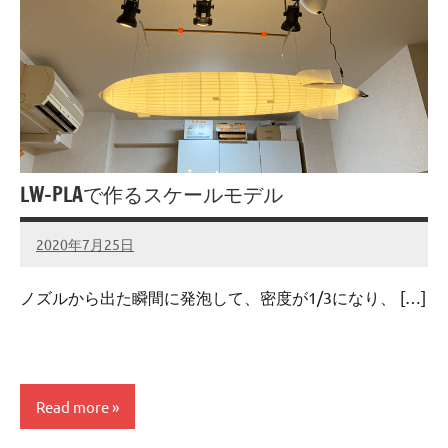
LW-PLAで作るスケールモデル
2020年7月25日
admin
No
comments
ノズルから出た瞬間に発泡して、密度が1/3になり、 […]
Read more