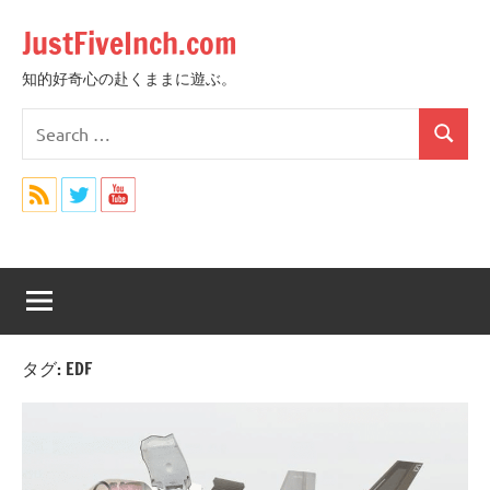
Skip
JustFiveInch.com
to
content
知的好奇心の赴くままに遊ぶ。
Search
Search
for:
タグ:
EDF