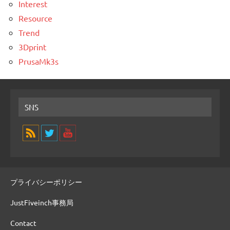
Interest
Resource
Trend
3Dprint
PrusaMk3s
SNS
プライバシーポリシー
JustFiveinch事務局
Contact