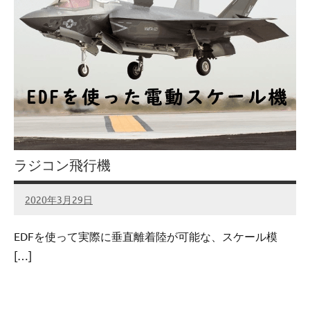
ラジコン飛行機
2020年3月29日
admin
No
comments
EDFを使って実際に垂直離着陸が可能な、スケール模
[…]